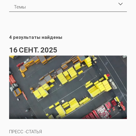
Темы
Новостная статья
1
Новости PERI Узбекистан
4
4 результаты найдены
16
СЕНТ.
2025
ПРЕСС -СТАТЬЯ