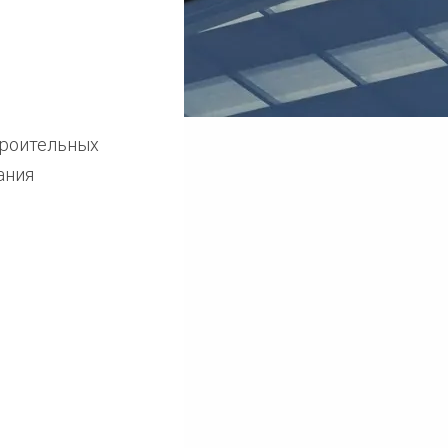
троительных
ания