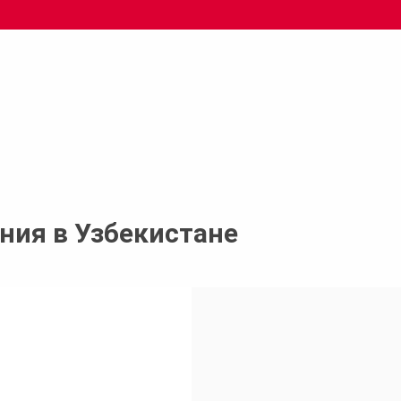
Офисно-складской компл
подразделения в Узбекист
ния в Узбекистане