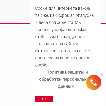
Cookie для интернета важны
так же, как хорошая опалубка
и леса для объекта. Мы
используем файлы cookie,
чтобы вам было удобнее
Свяжитесь с нами
пользоваться сайтом.
+998 (770) 63-54-54
Оставаясь на нем, вы даете
согласие на использование
market@peri.com.uz
cookie.
Связаться с нами
Политика защиты и
Показать местоположение
обработки персональных
данных
OK