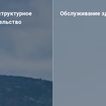
труктурное
Обслуживание з
ельство