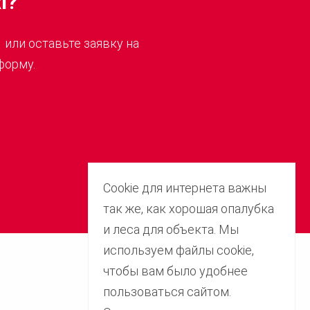
I?
1 или оставьте заявку на
форму.
Cookie для интернета важны
так же, как хорошая опалубка
и леса для объекта. Мы
используем файлы cookie,
чтобы вам было удобнее
Свяжитесь с нами
пользоваться сайтом.
+998 (770) 63-54-54