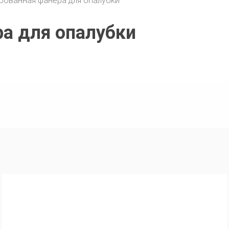
рованная фанера для опалубки
а для опалубки