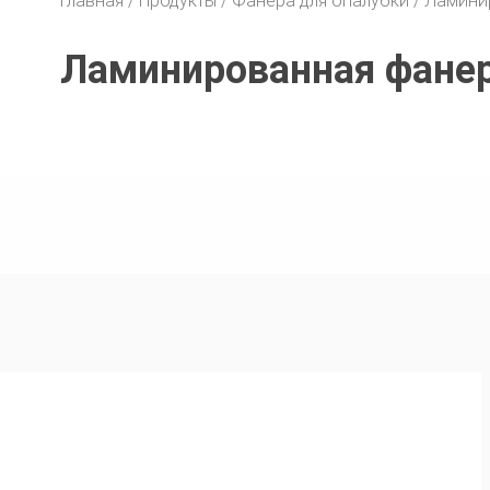
Главная
Продукты
Фанера для опалубки
Ламини
Ламинированная фанер