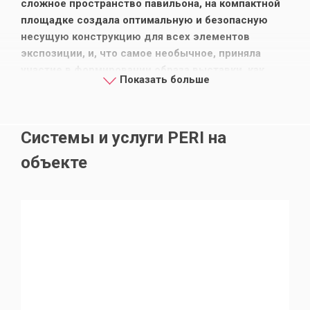
сложное пространство павильона, на компактной
площадке создала оптимальную и безопасную
несущую конструкцию для всех элементов
экспозиции, и, что самое необычное, приняла
участие в формировании образа выставки, как
Показать больше
пространства мастерской/цеха по производству
летательных аппаратов в целом.&nbsp;У
сотрудников Политехнического музея сложилось
Системы и услуги PERI на
крайне благоприятное впечатление от
использования оборудования компании PERI, с
объекте
точки зрения удобства применения, надежности и
эстетических характеристик.