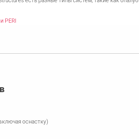
tructures есть разные типы систем, такие как опалуб
ми PERI
в
(включая оснастку)