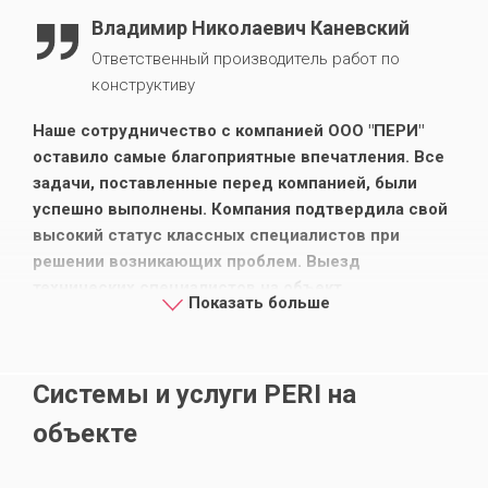
Владимир Николаевич Каневский
Ответственный производитель работ по
конструктиву
Наше сотрудничество с компанией ООО "ПЕРИ"
оставило самые благоприятные впечатления. Все
задачи, поставленные перед компанией, были
успешно выполнены. Компания подтвердила свой
высокий статус классных специалистов при
решении возникающих проблем. Выезд
технических специалистов на объект
Показать больше
осуществлялся регулярно и быстро. Мы надеемся
на дальнейшее сотрудничество с ООО "ПЕРИ" и
можем с полной ответственностью
Системы и услуги PERI на
рекомендовать компанию как надежного
партнера.
объекте