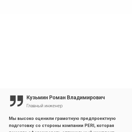
при возведении отвесных стен на торцах зданий
безопасность ведения строительных работ на высоте
Кузьмин Роман Владимирович
Главный инженер
Мы высоко оценили грамотную предпроектную
подготовку со стороны компании PERI, которая