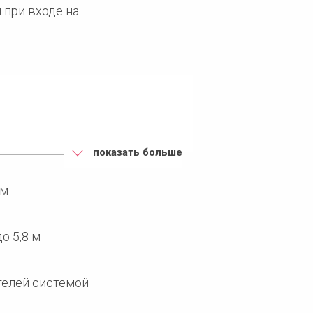
 при входе на
 м
показать больше
емных этажах
 м
ен по периметру
о 5,8 м
телей системой