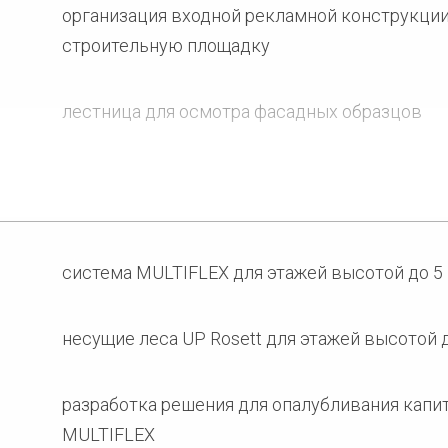
организация входной рекламной конструкции
строительную площадку
лестница для осмотра фасадных образцов
опалубливание перекрытий высотой 3,2 – 5,8
опалубливание колонн с капителями на подз
cистема MULTIFLEX для этажей высотой до 5
одностороннее опалубливание подпорных ст
несущие леса UP Rosett для этажей высотой д
подземных этажей
разработка решения для опалубливания капи
MULTIFLEX