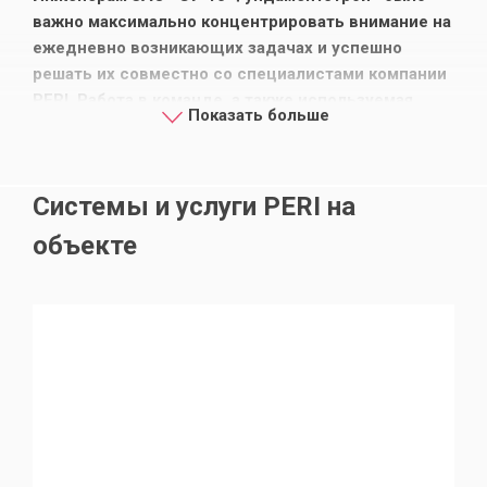
важно максимально концентрировать внимание на
ежедневно возникающих задачах и успешно
решать их совместно со специалистами компании
PERI. Работа в команде, а также используемая
Показать больше
опалубка и оборудование PERI, помогли
справиться с нетиповым конструктивом объекта,
имея на выходе высокое качество
Системы и услуги PERI на
железобетонных конструкций и с сохранением
сроков строительства.
объекте